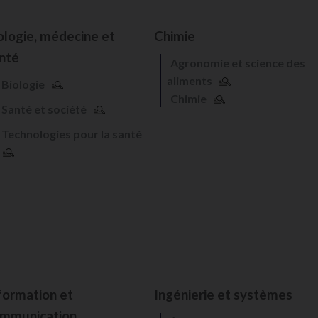
ologie, médecine et
Chimie
nté
Agronomie et science des
aliments
Biologie
Chimie
Santé et société
Technologies pour la santé
formation et
Ingénierie et systèmes
mmunication