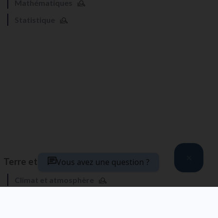
Mathématiques
Statistique
Terre et Univers
Vous avez une question ?
Climat et atmosphère
Géosciences
Océanographie et