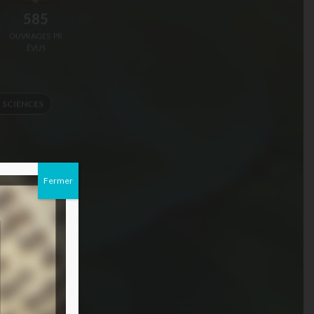
585
OUVRAGES PR
ÉVUS
 SCIENCES
Fermer