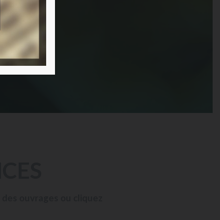
NCES
s des ouvrages ou cliquez