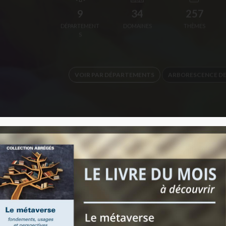
9
34
257
DÉPARTEMENT
DOMAINES
THÈMES
S
VOIR PAR DÉPARTEMENTS
ARBORESCENCE DE