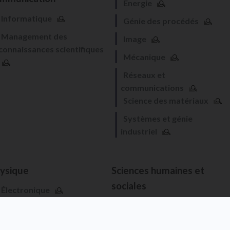
Énergie
Informatique
Génie des procédés
Management des
Image
connaissances scientifiques
Mécanique
Réseaux et
communications
Science des matériaux
Systèmes et génie
industriel
ysique
Sciences humaines et
sociales
Électronique
Architecture, urbanisme et
Nanoscience et
aménagement
nanotechnologies