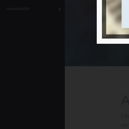
NOUVEAUTÉS
A
Cli
sur