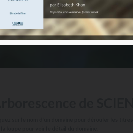
rborescence de SCIE
quez sur le nom d'un domaine pour dérouler les titre
 la loupe pour voir le détail du domaine.