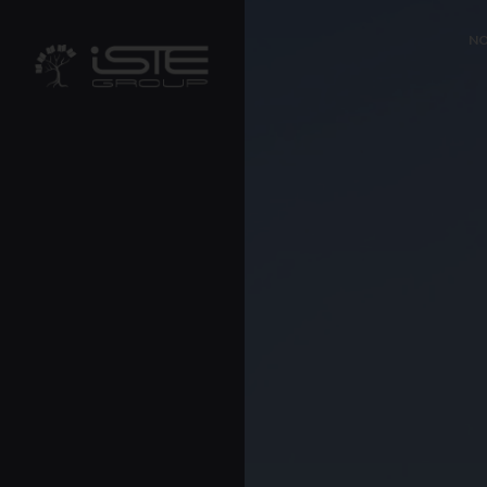
?>
NO