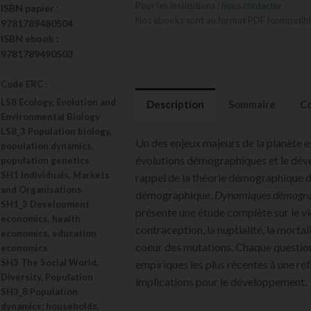
Pour les institutions :
nous contacter
ISBN
papier
:
Nos ebooks sont au format PDF (compatible
9781789480504
ISBN
ebook
:
9781789490503
Code ERC :
LS8 Ecology, Evolution and
Description
Sommaire
Co
Environmental Biology
LS8_3 Population biology,
Un des enjeux majeurs de la planète es
population dynamics,
évolutions démographiques et le déve
population genetics
SH1 Individuals, Markets
rappel de la théorie démographique do
and Organisations
démographique,
Dynamiques démograp
SH1_3 Development
présente une étude complète sur le vie
economics, health
contraception, la nuptialité, la mortal
economics, education
coeur des mutations. Chaque questio
economics
SH3 The Social World,
empiriques les plus récentes à une réf
Diversity, Population
implications pour le développement.
SH3_8 Population
dynamics; households,