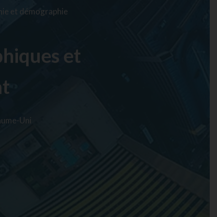
ie et démographie
hiques et
t
aume-Uni