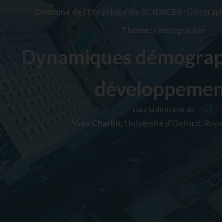
Domaine de l'Encyclopédie SCIENCES :
Géograph
Thème :
Démographie
Dynamiques démograp
développemen
sous la direction de
Yves Charbit,
Université d'Oxford, Roy