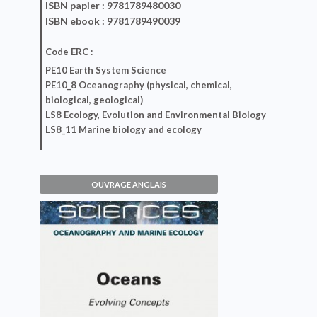
ISBN
papier
: 9781789480030
ISBN
ebook
: 9781789490039
Code ERC :
PE10 Earth System Science
PE10_8 Oceanography (physical, chemical,
biological, geological)
LS8 Ecology, Evolution and Environmental Biology
LS8_11 Marine biology and ecology
OUVRAGE ANGLAIS
Oceans
Guy Jacques, Paul Tréguer, Herlé