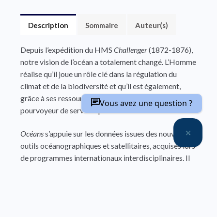
Description
Sommaire
Auteur(s)
Depuis l’expédition du HMS
Challenger
(1872-1876),
notre vision de l’océan a totalement changé. L’Homme
réalise qu’il joue un rôle clé dans la régulation du
climat et de la biodiversité et qu’il est également,
grâce à ses ressources biologiques et minières, un
Vous avez une question ?
pourvoyeur de services pour l’humanité.
Océans
s’appuie sur les données issues des nouveaux
outils océanographiques et satellitaires, acquises lors
de programmes internationaux interdisciplinaires. Il
décrit les processus qui contrôlent le fonctionnement
de l’océan aux différentes échelles spatiales et
temporelles.
Après avoir considéré l’évolution des concepts en