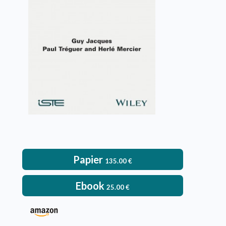
Mercier
VOIR L'OUVRAGE
Papier
135.00
€
Ebook
25.00
€