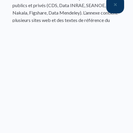
publics et privés (CDS, Data INRAE, SEANOE,
Nakala, Figshare, Data Mendeley). L’annexe contient
plusieurs sites web et des textes de référence du
ministère de l’Enseignement supérieur, de la
Recherche et du CNRS.
Premier ouvrage entièrement consacré à ces
nouvelles plateformes, il s’adresse aux chercheurs,
aux enseignants, aux étudiants et aux professionnels
des données et de l’information scientifique et
technique.
Vente par chapitre
Accès gratuit
Accès gratuit
Préface
Table des matières