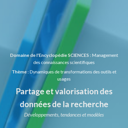
Domaine de l'Encyclopédie SCIENCES :
Management
des connaissances scientifiques
Thème :
Dynamiques de transformations des outils et
usages
Partage et valorisation des
données de la recherche
Développements, tendances et modèles