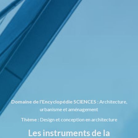
Domaine de l'Encyclopédie SCIENCES :
Architecture,
urbanisme et aménagement
Thème :
Design et conception en architecture
Les instruments de la