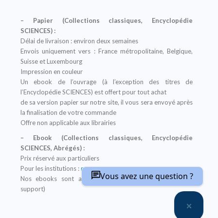
– Papier (Collections classiques, Encyclopédie
SCIENCES) :
Délai de livraison : environ deux semaines
Envois uniquement vers : France métropolitaine, Belgique,
Suisse et Luxembourg
Impression en couleur
Un ebook de l’ouvrage (à l’exception des titres de
l’Encyclopédie SCIENCES) est offert pour tout achat
de sa version papier sur notre site, il vous sera envoyé après
la finalisation de votre commande
Offre non applicable aux librairies
– Ebook (Collections classiques, Encyclopédie
SCIENCES, Abrégés) :
Prix réservé aux particuliers
Pour les institutions :
nous contacter
Vous avez une question ?
Nos ebooks sont au format PDF (compatible sur tout
support)