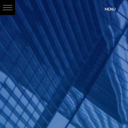
?>
MENU