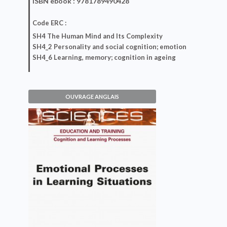
ISBN
ebook
: 9781789490428
Code ERC :
SH4 The Human Mind and Its Complexity
SH4_2 Personality and social cognition; emotion
SH4_6 Learning, memory; cognition in ageing
OUVRAGE ANGLAIS
Emotional Processes in
Learning Situations
Marianne Habib
VOIR L'OUVRAGE