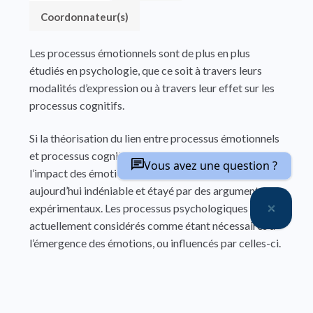
Coordonnateur(s)
Les processus émotionnels sont de plus en plus
étudiés en psychologie, que ce soit à travers leurs
modalités d’expression ou à travers leur effet sur les
processus cognitifs.
Si la théorisation du lien entre processus émotionnels
et processus cognitifs a varié au cours des siècles,
Vous avez une question ?
l’impact des émotions sur les fonctions cognitives est
aujourd’hui indéniable et étayé par des arguments
expérimentaux. Les processus psychologiques sont
actuellement considérés comme étant nécessaires à
l’émergence des émotions, ou influencés par celles-ci.
Les apprentissages étant au coeur du développement
de l’individu et faisant intervenir différents processus
cognitifs, l’étude des processus émotionnels en
situation d’apprentissage n’est bien sûr pas en reste.