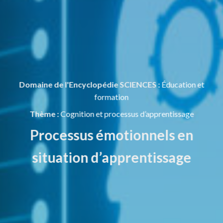
Domaine de l'Encyclopédie SCIENCES :
Éducation et
formation
Thème :
Cognition et processus d’apprentissage
Processus émotionnels en
situation d’apprentissage