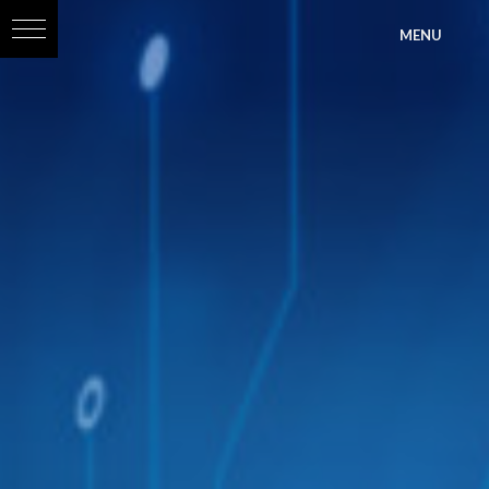
?>
MENU