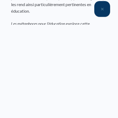
les rend ainsi particulièrement pertinentes en
éducation.
Les métaphores pour l’éducation
explore cette
thématique en profondeur, offrant un panorama
complet et éclairant sur le rôle et le statut des
métaphores dans le champ éducatif. Cet ouvrage
examine comment des métaphores modèlent les
approches pédagogiques et les conceptions de
l’enseignement, influencent les processus
d’apprentissage et de développement conceptuel et
impactent l’évaluation, la différenciation
pédagogique et l’identité professionnelle des
enseignants. En outre, il montre comment les
métaphores peuvent apporter de puissants outils de
réflexion et de transformation dans les pratiques
éducatives.