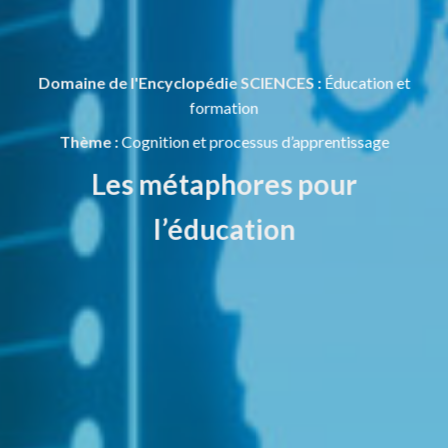
Domaine de l'Encyclopédie SCIENCES :
Éducation et
formation
Thème :
Cognition et processus d’apprentissage
Les métaphores pour
l’éducation