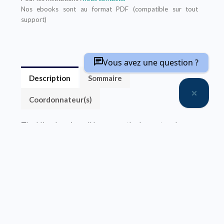
Nos ebooks sont au format PDF (compatible sur tout
support)
Vous avez une question ?
Description
Sommaire
Coordonnateur(s)
The Himalaya is well known as the largest and
highest mountain belt on Earth. Advances in
geoscience over the past few decades have revealed
a complex picture of the dynamics of this giant,
opening up questions about the initial stages of
Himalayan building, lateral variations in its
structures, variations in tectonic forcing, tectonic-
climate coupling and assessments of the natural