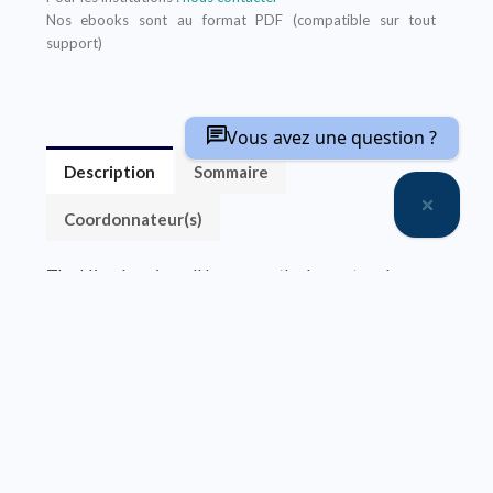
Nos ebooks sont au format PDF (compatible sur tout
support)
Vous avez une question ?
Description
Sommaire
Coordonnateur(s)
The Himalaya is well known as the largest and
highest mountain belt on Earth. Advances in
geoscience over the past few decades have revealed
a complex picture of the dynamics of this giant,
opening up questions about the initial stages of
Himalayan building, lateral variations in its
structures, variations in tectonic forcing, tectonic-
climate coupling and assessments of the natural