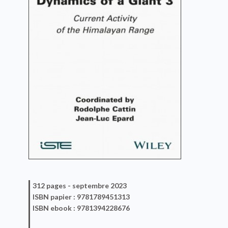
312 pages -
septembre 2023
ISBN
papier
: 9781789451313
ISBN
ebook
: 9781394228676