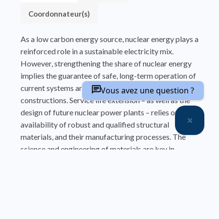
Coordonnateur(s)
As a low carbon energy source, nuclear energy plays a
reinforced role in a sustainable electricity mix.
However, strengthening the share of nuclear energy
implies the guarantee of safe, long-term operation of
current systems and potentially the fostering of new
Vous avez une question ?
constructions. Service life extension – as well as the
design of future nuclear power plants – relies on the
availability of robust and qualified structural
materials, and their manufacturing processes. The
science and engineering of materials are key in
selecting robust material solutions and predicting
aging mechanisms.
Materials and Processes for Nuclear Energy Today
and in the Future reviews different reactor concepts