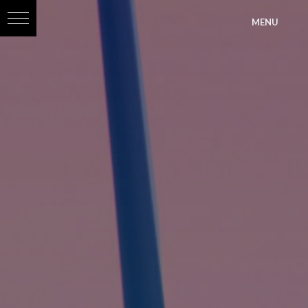
?>
MENU