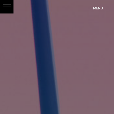
?>
MENU