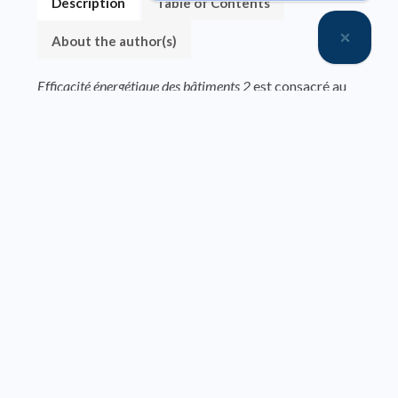
Description
Table of Contents
About the author(s)
Efficacité énergétique des bâtiments 2
est consacré au
chauffage, à la climatisation, à la production de l’eau
chaude sanitaire et à la gestion centralisée des
bâtiments. L’objectif est de présenter des solutions
moins énergivores plus durables et performantes.
À travers ces différents aspects, cet ouvrage donne
au lecteur les outils et les bonnes pratiques pour
concevoir, rénover ou gérer des bâtiments et ainsi
assurer le confort des occupants tout en réduisant
l’impact sur l’environnement. Il s’adresse aussi bien
aux professionnels qu’aux étudiants en université ou
en école d’ingénieur travaillant dans le domaine de
l’énergétique du bâtiment.