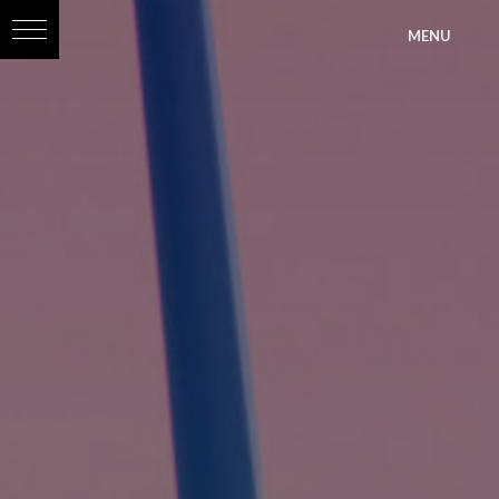
?>
MENU