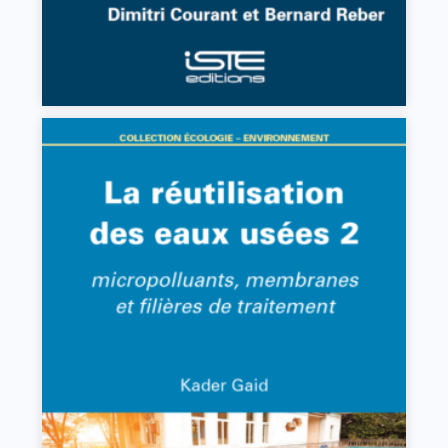
La réutilisation des eaux usées 2
Kader Gaid
VIEW DETAILS