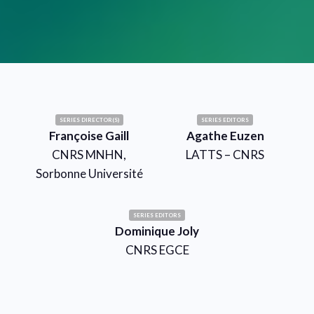
SERIES DIRECTOR(S)
SERIES EDITORS
Françoise Gaill
Agathe Euzen
CNRS MNHN,
LATTS – CNRS
Sorbonne Université
SERIES EDITORS
Dominique Joly
CNRS EGCE