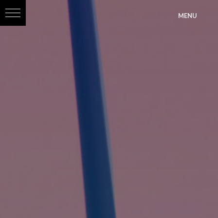
?>
MENU