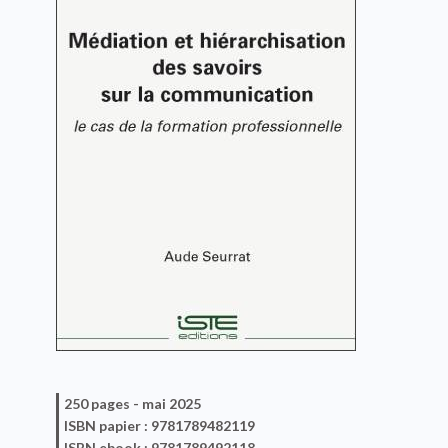
250 pages -
mai 2025
ISBN
papier
: 9781789482119
ISBN
ebook
: 9781789492118