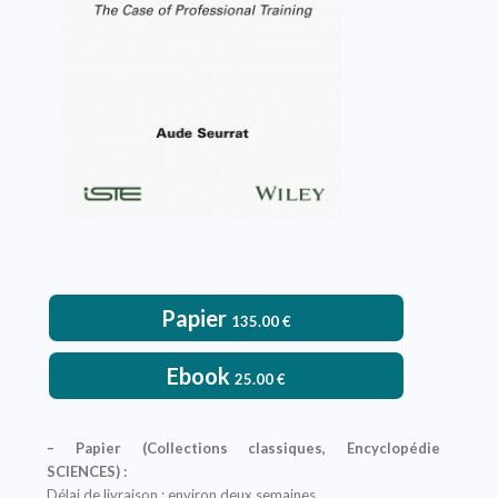
VOIR L'OUVRAGE
Papier
135.00
€
Ebook
25.00
€
– Papier (Collections classiques, Encyclopédie
SCIENCES) :
Délai de livraison : environ deux semaines