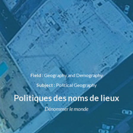
Field :
Geography and Demography
Subject :
Political Geography
Politiques des noms de lieux
Dénommer le monde