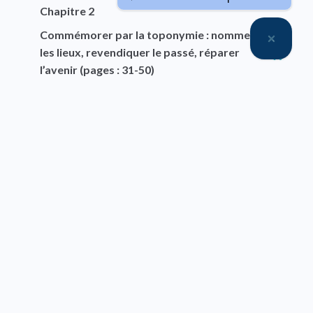
Chapitre 2
Commémorer par la toponymie : nommer
les lieux, revendiquer le passé, réparer
l’avenir (pages : 31-50)
RÉSUMÉ
Chapitre 3
L’environnement nommé, vécu et disputé :
vers une écologie politique de la toponymie
(pages : 51-68)
RÉSUMÉ
Chapitre 4
Nommer les territoires de conquête : au-
delà de l’opposition exo/endonymes (pages
: 69-96)