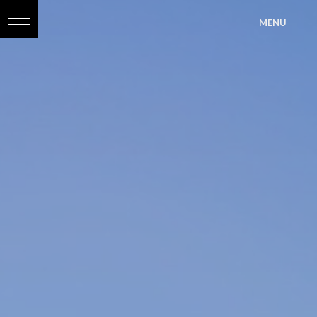
?>
MENU