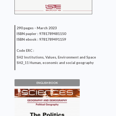
290 pages -
March 2023
ISBN
papier
: 9781789481150
ISBN
ebook
: 9781789491159
Code ERC :
SH2 Institutions, Values, Environment and Space
SH2_11 Human, economic and social geography
ENGLISH BOOK