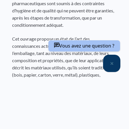
pharmaceutiques sont soumis à des contraintes
d’hygiène et de qualité qui ne peuvent être garanties,
après les étapes de transformation, que par un
conditionnement adéquat.
Cet ouvrage propose un état de l’art des
Vous avez une question ?
connaissances actuelles dans le domaine de
l’emballage, tant au niveau des matériaux, de leurs
composition et propriétés, que de leur application. Il
décrit les matériaux utilisés, qu’ils soient traditionnels
(bois, papier, carton, verre, métal), plastiques,
complexes et multicouches, biomatériaux et
bioplastiques, et présente les systèmes de
fermetures, les auxiliaires et l’étiquetage, ainsi que les
emballages actifs et intelligents. Les aspects
réglementaires et de sécurité du consommateur sont
également précisés pour chacun des matériaux. Enfin,
il étudie l’adéquation entre les caractéristiques des