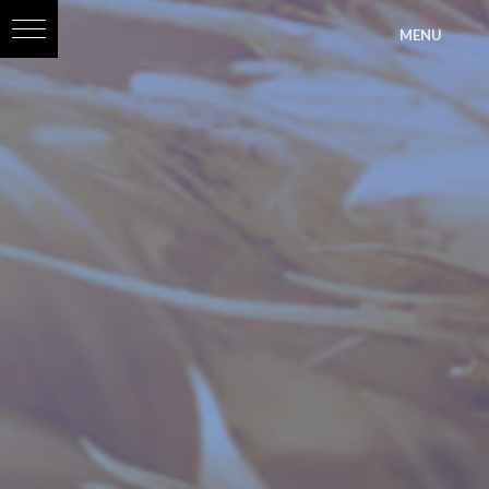
?>
MENU