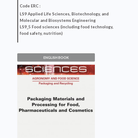
Code ERC :
LS9 Applied Life Sciences, Biotechnology, and
Molecular and Biosystems Engineering
LS9_5 Food sciences (including food technology,
food safety, nutrition)
ENGLISH BOOK
Packaging Materials and
Processing for Food,
Pharmaceuticals and
Cosmetics
Frédéric Debeaufort, Kata Galić, Mia
Kurek, Nasreddine Benbettaieb,
Mario Ščetar