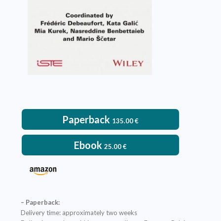
VIEW DETAILS
Paperback
135.00
€
Ebook
25.00
€
– Paperback:
Delivery time: approximately two weeks