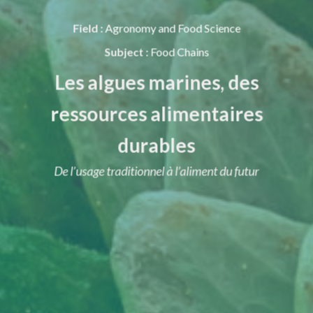
Field :
Agronomy and Food Science
Subject :
Food Chains
Les algues marines, des
ressources alimentaires
durables
De l’usage traditionnel à l’aliment du futur