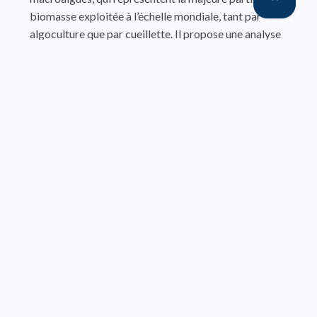
biomasse exploitée à l’échelle mondiale, tant par
algoculture que par cueillette. Il propose une analyse
des principales caractéristiques biologiques et
écologiques de ces organismes, ainsi qu’un examen
approfondi de leur composition biochimique, à
l’origine de leurs propriétés nutritionnelles
spécifiques.
Les procédés technologiques de transformation des
algues en produits alimentaires sont décrits en détail,
tout comme les réglementations encadrant leur
utilisation en alimentation humaine. Cette étude met
également en lumière les perspectives de valorisation
des algues marines, notamment dans le
développement d’aliments fonctionnels pour la
nutrition humaine et animale.
Enfin, quelques propositions culinaires viennent