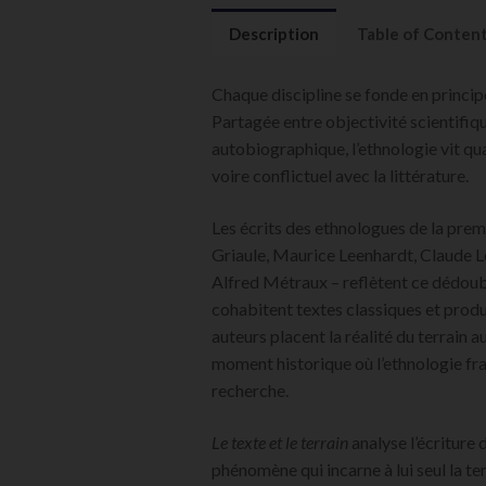
Description
Table of Conten
Chaque discipline se fonde en princip
Partagée entre objectivité scientifiqu
autobiographique, l’ethnologie vit qu
voire conflictuel avec la littérature.
Les écrits des ethnologues de la pre
Griaule, Maurice Leenhardt, Claude Lé
Alfred Métraux – reflètent ce dédoub
cohabitent textes classiques et prod
auteurs placent la réalité du terrain a
moment historique où l’ethnologie fr
recherche.
Le texte et le terrain
analyse l’écritur
phénomène qui incarne à lui seul la t