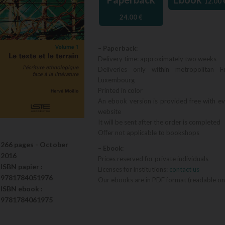
12.00
24.00
€
– Paperback:
Delivery time: approximately two weeks
Deliveries only within metropolitan F
Luxembourg
Printed in color
An ebook version is provided free with e
website
It will be sent after the order is completed
Offer not applicable to bookshops
266 pages -
October
– Ebook:
2016
Prices reserved for private individuals
ISBN
papier
:
Licenses for institutions:
contact us
9781784051976
Our ebooks are in PDF format (readable on
ISBN
ebook
:
9781784061975