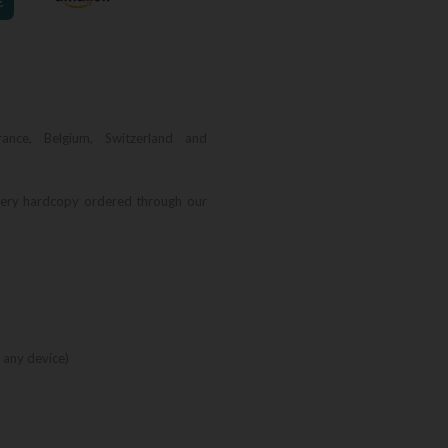
€
rance, Belgium, Switzerland and
very hardcopy ordered through our
 any device)