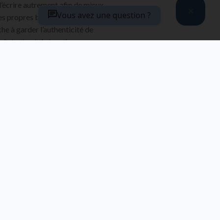
 d’écrire autrement afin de mieux
Vous avez une question ?
s propres bases identitaires. Il
he à garder l’authenticité de
du texte et du terrain.
MATIÈRES
INTRODUCTION
FROM THE SAME
FROM THE SAME
SERIES
SERIES
Le contexte
Les usages de
en question
l’usage
VIEW
VIEW
DETAILS
DETAILS