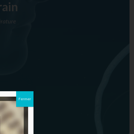
rain
érature
Fermer