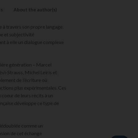
ts
About the author(s)
e à travers son propre langage.
e et subjectivité
ant à elle un dialogue complexe
mière génération – Marcel
vi-Strauss, Michel Leiris et
lement de l’écriture où
uctions plus expérimentales. Ces
u coeur de leurs récits à un
ançaise développe ce type de
e dédoublée comme un
ension de cet échange