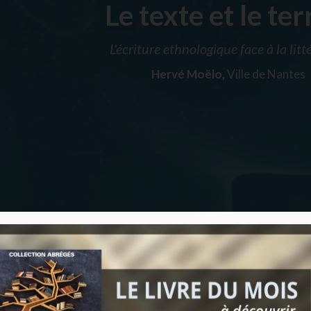
Le texte et le ter
L'écriture ethnologique face à la litt
Hervé Moëlo,
Ville de Nantes