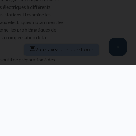
s électriques à différents
s-stations. Il examine les
aux électriques, notamment les
terne, les problématiques de
 la compensation de la
Vous avez une question ?
 outil de préparation à des
trique et un outil de
 les industriels, comprend un
es corrigés destinés à
MATIÈRES
AVANT-PROPOS
Les systèmes