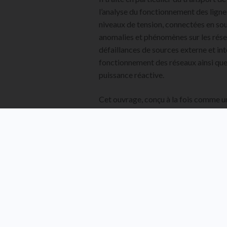
l’analyse du fonctionnement des ligne
niveaux de tension, connectées en sou
anomalies et phénomènes sur les rése
défaillances de sources externe et in
fonctionnement des réseaux ainsi que
puissance réactive.
Cet ouvrage, conçu à la fois comme un
examens dans le domaine du génie élec
consolidation des connaissances pour
grand nombre d’exemples et d’exercic
compléter la théorie.
TABLE DES 