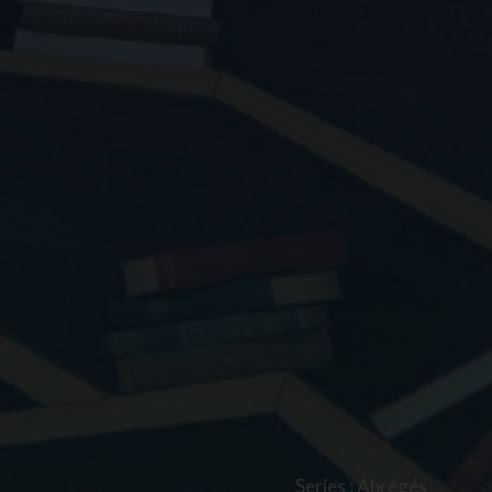
Series
:
Abrégés