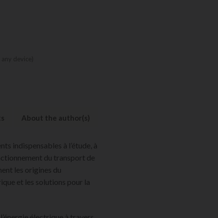
 any device)
ts
About the author(s)
ts indispensables à l’étude, à
onctionnement du transport de
ment les origines du
que et les solutions pour la
 l’énergie électrique à travers