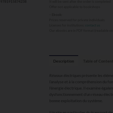
9781915874238
It will be sent after the order is completed
Offer not applicable to bookshops
– Ebook:
Prices reserved for private individuals
Licenses for institutions:
contact us
Our ebooks are in PDF format (readable on
Description
Table of Conten
Réseaux électriques
présente les élémen
l’analyse et à la compréhension du f
l’énergie électrique. Il examine égale
dysfonctionnement d’un réseau électri
bonne exploitation du système.
Il traite en particulier du transport de