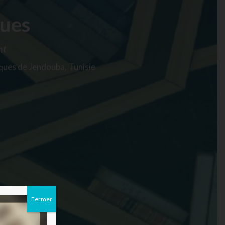
ques
nt
iques de Jendouba, Tunisie
Fermer