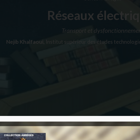
Réseaux électri
Transport et dysfonctionneme
Nejib Khalfaoui,
Institut supérieur des études technolog