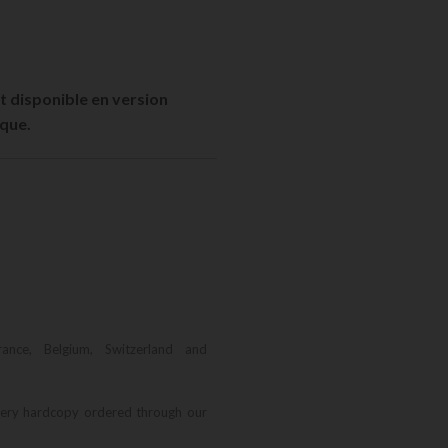
 disponible en version
ique.
rance, Belgium, Switzerland and
very hardcopy ordered through our