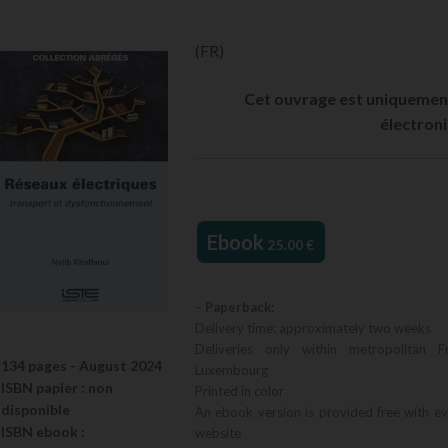
(FR)
Cet ouvrage est uniquement
électron
Ebook
25.00
€
– Paperback:
Delivery time: approximately two weeks
Deliveries only within metropolitan F
134 pages -
August 2024
Luxembourg
ISBN
papier
: non
Printed in color
disponible
An ebook version is provided free with e
ISBN
ebook
:
website