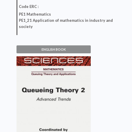
Code ERC :
PE1 Mathematics
PE1_21 Application of mathematics in industry and
society
ENGLISH BOOK
Queueing Theory 2
Vladimir Anisimov, Nikolaos Limnios
VIEW DETAILS