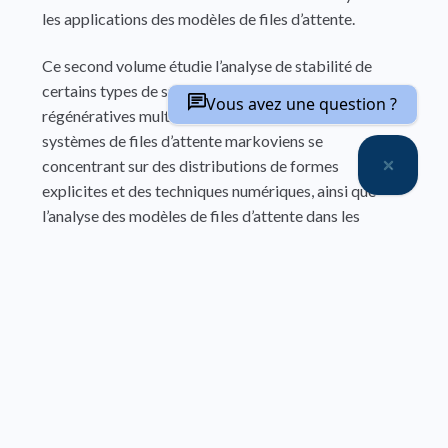
les applications des modèles de files d’attente.
Ce second volume étudie l’analyse de stabilité de
certains types de systèmes de files d’attente
Vous avez une question ?
régénératives multiserveurs, l’analyse transitoire des
systèmes de files d’attente markoviens se
concentrant sur des distributions de formes
explicites et des techniques numériques, ainsi que
l’analyse des modèles de files d’attente dans les
secteurs de services à l’aide d’approches analytiques
et de simulation. Enfin, il étudie les distributions de
probabilités dans les modèles de files d’attente et
leur utilisation en économie, industrie, démographie
et études environnementales.
Cet ouvrage présente également des techniques de
contrôle des informations dans les systèmes de files
d’attente et leur impact sur le comportement