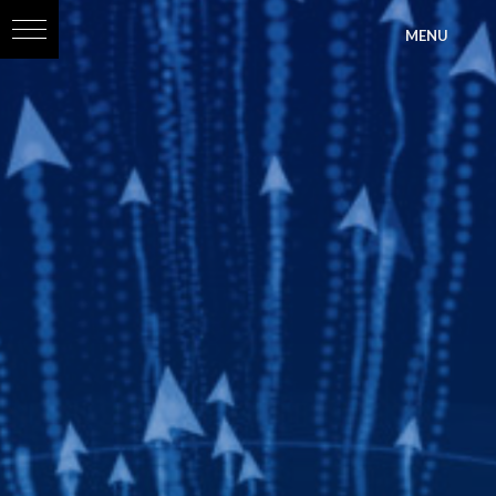
?>
MENU