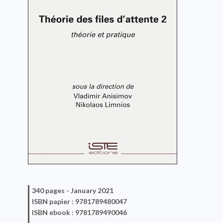
340 pages -
January 2021
ISBN
papier
: 9781789480047
ISBN
ebook
: 9781789490046