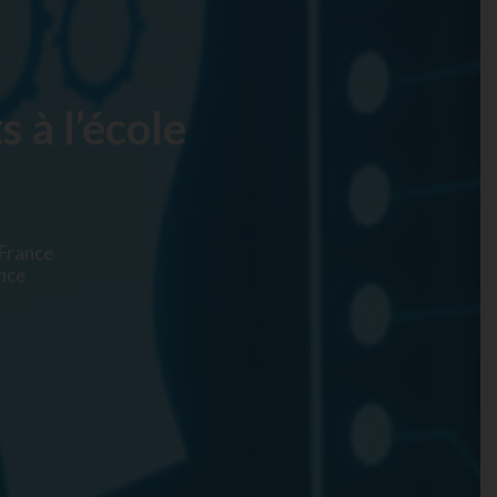
 à l’école
 France
ance