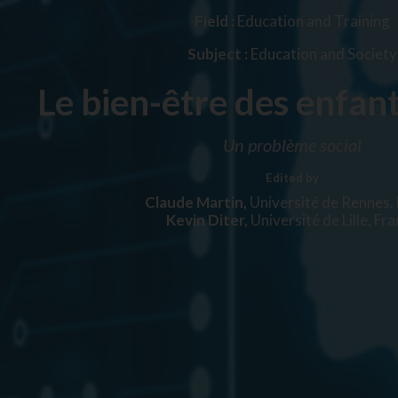
Field :
Education and Training
Subject :
Education and Society
Le bien-être des enfants
Un problème social
Edited by
Claude Martin,
Université de Rennes,
Kevin Diter,
Université de Lille, Fr