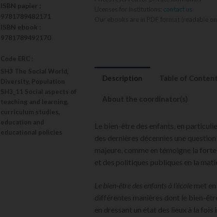
ISBN
papier
:
Licenses for institutions:
contact us
9781789482171
Our ebooks are in PDF format (readable on
ISBN
ebook
:
9781789492170
Code ERC :
SH3 The Social World,
Description
Table of Conten
Diversity, Population
SH3_11 Social aspects of
About the coordinator(s)
teaching and learning,
curriculum studies,
education and
Le bien-être des enfants, en particulie
educational policies
des dernières décennies une question
majeure, comme en témoigne la forte
et des politiques publiques en la mati
Le bien-être des enfants à l’école
met en 
différentes manières dont le bien-être 
en dressant un état des lieux à la fois 