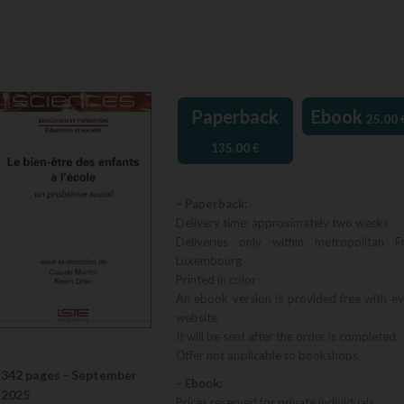
Paperback
Ebook
25.00
135.00
€
– Paperback:
Delivery time: approximately two weeks
Deliveries only within metropolitan F
Luxembourg
Printed in color
An ebook version is provided free with e
website
It will be sent after the order is completed
Offer not applicable to bookshops
342 pages -
September
– Ebook:
2025
Prices reserved for private individuals