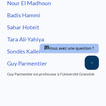
Nour El Madhoun
Badis Hammi
Sahar Hoteit
Tara Ali-Yahiya
Vous avez une question ?
Sondès Kallel
Guy Parmentier
Guy Parmentier est professeur à l’Université Grenoble
Alpes. Ses thèmes de recherche et d’enseignement
portent sur le management de la créativité et la gestion
des business models à l’ère digitale. Il dirige au CERAG
l’équipe de recherche ICO sur l’Innovation et la
Complexité Organisationnelle.