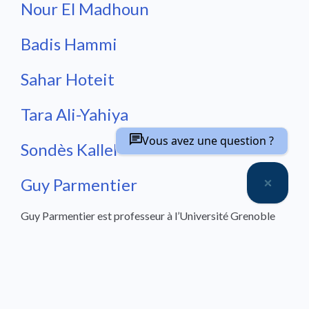
Nour El Madhoun
Badis Hammi
Sahar Hoteit
Tara Ali-Yahiya
Vous avez une question ?
Sondès Kallel
Guy Parmentier
Guy Parmentier est professeur à l’Université Grenoble
Alpes. Ses thèmes de recherche et d’enseignement
portent sur le management de la créativité et la gestion
des business models à l’ère digitale. Il dirige au CERAG
l’équipe de recherche ICO sur l’Innovation et la
Complexité Organisationnelle.