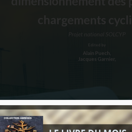
dimensionnement des p
chargements cycl
Projet national SOLCYP
Edited by
Alain Puech,
Jacques Garnier,