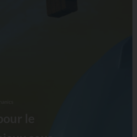
hanics
our le