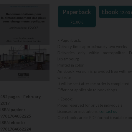
Paperback
Ebook
12.00
71.00
€
– Paperback:
Delivery time: approximately two weeks
Deliveries only within metropolitan F
Luxembourg
Printed in color
An ebook version is provided free with e
website
It will be sent after the order is completed
Offer not applicable to bookshops
452 pages -
February
– Ebook:
2017
Prices reserved for private individuals
ISBN
papier
:
Licenses for institutions:
contact us
9781784052225
Our ebooks are in PDF format (readable on
ISBN
ebook
:
9781784062224