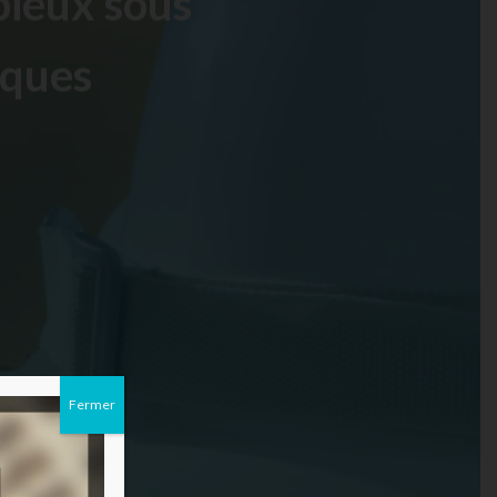
ieux sous
iques
Fermer