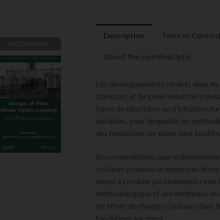
Description
Table of Conten
ENGLISH BOOK
About the coordinator(s)
Design of Piles
Under Cyclic
Loading
Les développements récents dans les 
transport et du génie industriel cond
Alain Puech,
Jacques Garnier
types de structures ou d’infrastructur
variables, pour lesquelles les métho
VIEW DETAILS
des fondations sur pieux sont insuffis
Recommandations pour le dimensionne
cycliques
propose un ensemble de re
visent à combler partiellement cette 
méthodologique et des méthodes de 
les effets de charges cycliques dans
fondations sur pieux.