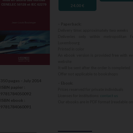
24.00
€
– Paperback:
Delivery time: approximately two weeks
Deliveries only within metropolitan F
Luxembourg
Printed in color
An ebook version is provided free with e
website
It will be sent after the order is completed
Offer not applicable to bookshops
350 pages -
July 2014
– Ebook:
ISBN
papier
:
Prices reserved for private individuals
9781784050092
Licenses for institutions:
contact us
ISBN
ebook
:
Our ebooks are in PDF format (readable on
9781784060091
CENELEC
50128 and IEC
62279