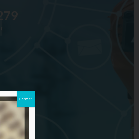
279
nt
Fermer