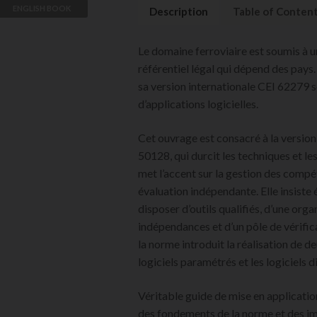
Standards
ENGLISH BOOK
Description
Table of Conten
Jean-Louis
Boulanger
Le domaine ferroviaire est soumis à un
VIEW DETAILS
référentiel légal qui dépend des pa
sa version internationale CEI 62279 so
d’applications logicielles.
Cet ouvrage est consacré à la versi
50128, qui durcit les techniques et l
met l’accent sur la gestion des compé
évaluation indépendante. Elle insiste 
disposer d’outils qualifiés, d’une org
indépendances et d’un pôle de vérific
la norme introduit la réalisation de de
logiciels paramétrés et les logiciels d
Véritable guide de mise en applicati
des fondements de la norme et des impa