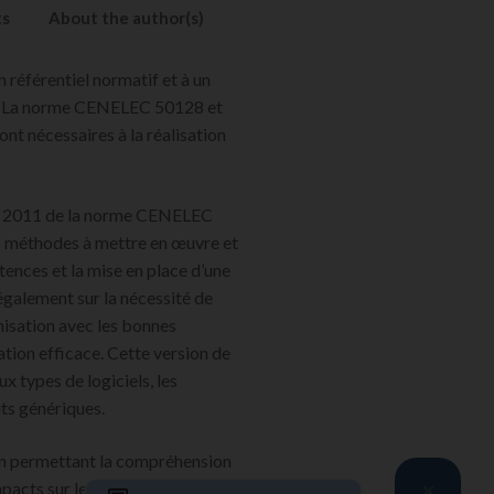
ts
About the author(s)
 référentiel normatif et à un
ys. La norme CENELEC 50128 et
nt nécessaires à la réalisation
on 2011 de la norme CENELEC
es méthodes à mettre en œuvre et
tences et la mise en place d’une
également sur la nécessité de
anisation avec les bonnes
ation efficace. Cette version de
ux types de logiciels, les
its génériques.
on permettant la compréhension
cts sur les activités à réaliser,