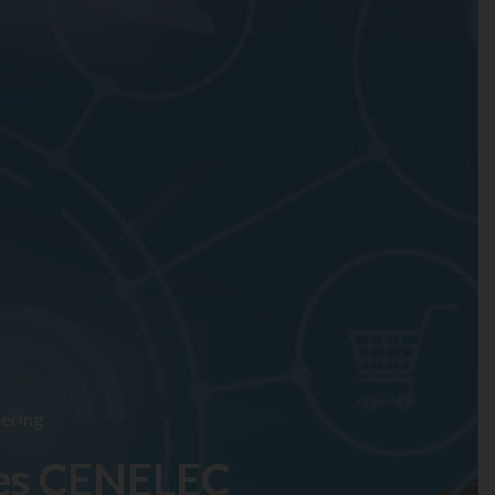
eering
mes CENELEC