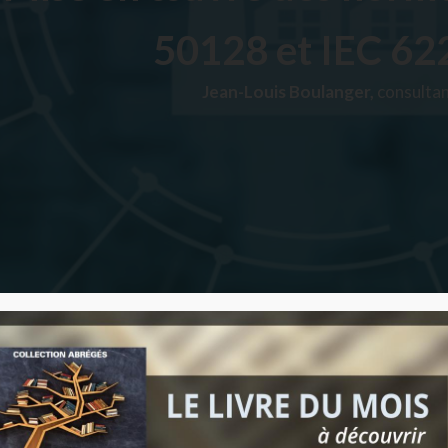
50128 et IEC 62
Jean-Louis Boulanger,
consulta