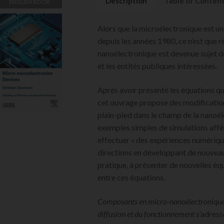
Description
Table of Conten
ENGLISH BOOK
Micro-
Alors que la microélectronique est une
nanoelectronic
depuis les années 1980, ce n’est que
s Devices
nanoélectronique est devenue sujet de
Christian Gontrand
et les entités publiques intéressées.
VIEW DETAILS
Après avoir présenté les équations qu
cet ouvrage propose des modification
plain-pied dans le champ de la nanoéle
exemples simples de simulations affé
effectuer « des expériences numérique
directions en développant de nouveaux
pratique, à présenter de nouvelles éq
entre ces équations.
Composants en micro-nanoélectronique 
diffusion et du fonctionnement
s’adress