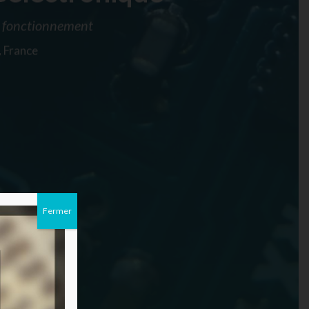
u fonctionnement
, France
Fermer