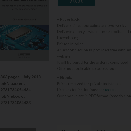
97.00
€
– Paperback:
Delivery time: approximately two weeks
Deliveries only within metropolitan F
Luxembourg
Printed in color
An ebook version is provided free with e
website
It will be sent after the order is completed
Offer not applicable to bookshops
306 pages -
July 2018
– Ebook:
ISBN
papier
:
Prices reserved for private individuals
9781784054434
Licenses for institutions:
contact us
Our ebooks are in PDF format (readable on
ISBN
ebook
:
9781784064433