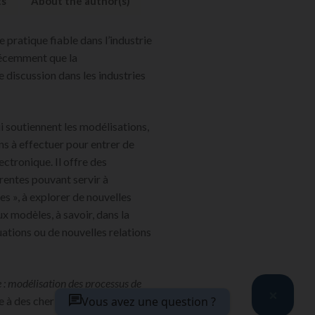
ts
About the author(s)
 pratique fiable dans l’industrie
 récemment que la
 discussion dans les industries
i soutiennent les modélisations,
s à effectuer pour entrer de
ctronique. Il offre des
rentes pouvant servir à
s », à explorer de nouvelles
 modèles, à savoir, dans la
uations ou de nouvelles relations
: modélisation des processus de
e à des chercheurs et étudiants
Vous avez une question ?