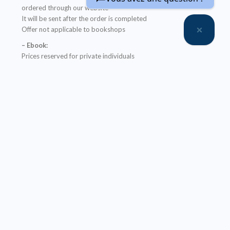
ordered through our website
It will be sent after the order is completed
Offer not applicable to bookshops
– Ebook:
Prices reserved for private individuals
Licenses for institutions:
contact us
Our ebooks are in PDF format (readable on any device)
Description
Table of Contents
About the author(s)
La série
Biostatistique et sciences de la santé
présente
des ouvrages de statistique appliquée à la recherche
clinique, épidémiologique, en économie et sociologie
de la santé, et en biologie médicale…