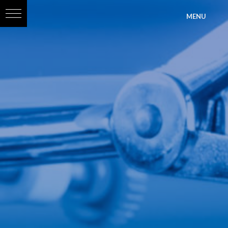
?>
MENU