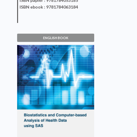
ISBN
papier
: 9781784053185
ISBN
ebook
: 9781784063184
ENGLISH BOOK
Biostatistics and Computer-
based Analysis of Health
Data using SAS
Christophe Lalanne, Mounir Mesbah
VIEW DETAILS