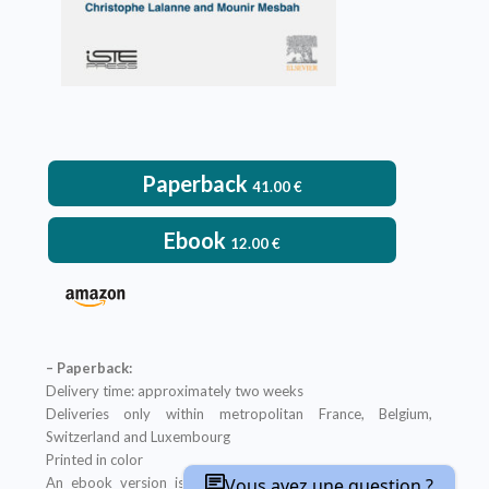
Paperback
41.00
€
Ebook
12.00
€
– Paperback:
Delivery time: approximately two weeks
Deliveries only within metropolitan France, Belgium,
Switzerland and Luxembourg
Printed in color
An ebook version is provided free with every hardcopy
Vous avez une question ?