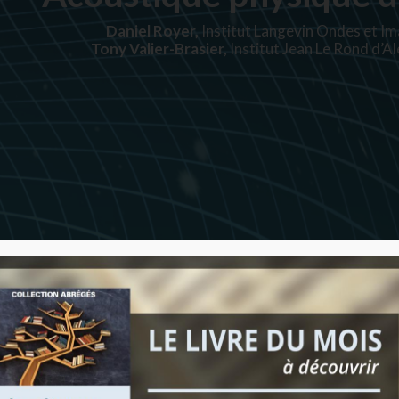
Daniel Royer,
Institut Langevin Ondes et Im
Tony Valier-Brasier,
Institut Jean Le Rond d’A