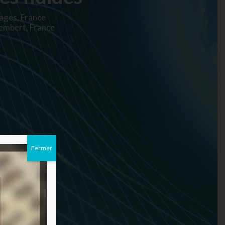
ages, France
lembert, France
Fermer