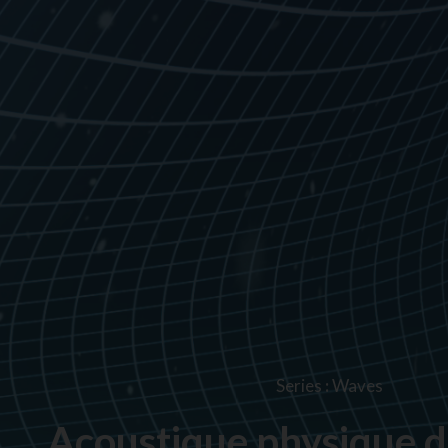
Series
:
Waves
Acoustique physique de