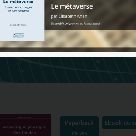
Paperback
Ebook
12.00
149.00
€