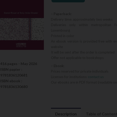
– Paperback:
Delivery time: approximately two weeks
Deliveries only within metropolitan F
Luxembourg
Printed in color
An ebook version is provided free with e
website
It will be sent after the order is completed
Offer not applicable to bookshops
416 pages -
May 2026
– Ebook:
ISBN
papier
:
Prices reserved for private individuals
9781836120681
Licenses for institutions:
contact us
ISBN
ebook
:
Our ebooks are in PDF format (readable on
9781836130680
Description
Table of Conten