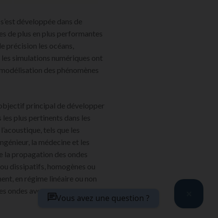
 s’est développée dans de
s de plus en plus performantes
e précision les océans,
e, les simulations numériques ont
a modélisation des phénomènes
objectif principal de développer
les plus pertinents dans les
’acoustique, tels que les
’ingénieur, la médecine et les
de la propagation des ondes
 ou dissipatifs, homogènes ou
nt, en régime linéaire ou non
 ces ondes avec des objets de
Vous avez une question ?