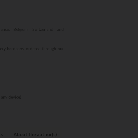
rance, Belgium, Switzerland and
very hardcopy ordered through our
 any device)
ts
About the author(s)