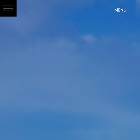
?>
MENU