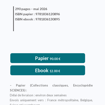
290 pages -
mai 2026
ISBN
papier
: 9781836120896
ISBN
ebook
: 9781836130895
Papier
90.00
€
Ebook
12.00
€
– Papier (Collections classiques, Encyclopédie
SCIENCES) :
Délai de livraison : environ deux semaines
Envois uniquement vers : France métropolitaine, Belgique,