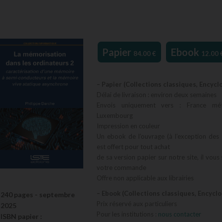
Papier
Ebook
84.00
€
12.00
– Papier (Collections classiques, Encycl
Délai de livraison : environ deux semaines
Envois uniquement vers : France métr
Luxembourg
Impression en couleur
Un ebook de l’ouvrage (à l’exception des 
est offert pour tout achat
de sa version papier sur notre site, il vous
votre commande
Offre non applicable aux librairies
– Ebook (Collections classiques, Encycl
240 pages -
septembre
Prix réservé aux particuliers
2025
Pour les institutions :
nous contacter
ISBN
papier
: