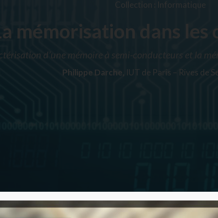
Collection
:
Informatique
La mémorisation dans les 
ctérisation d’une mémoire à semi-conducteurs et la mé
Philippe Darche,
IUT de Paris – Rives de S