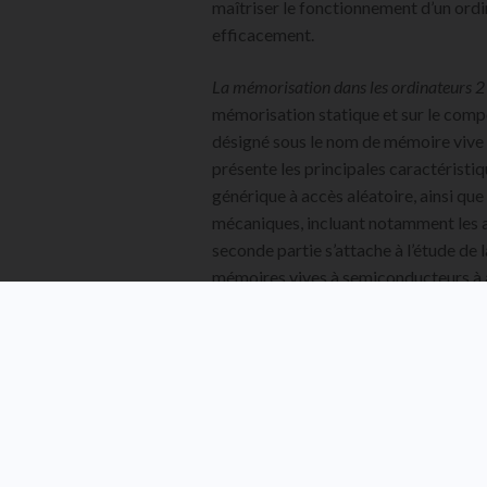
maîtriser le fonctionnement d’un ord
efficacement.
La mémorisation dans les ordinateurs 2
mémorisation statique et sur le compo
désigné sous le nom de mémoire vive 
présente les principales caractérist
générique à accès aléatoire, ainsi que
mécaniques, incluant notamment les as
seconde partie s’attache à l’étude de 
mémoires vives à semiconducteurs à a
statique asynchrone, couramment dé
(
Static Random Access Memory
). L’ou
caractéristiques temporelles, électri
une compréhension approfondie de so
spécificités techniques.
TABLE DES MATIÈRES
A