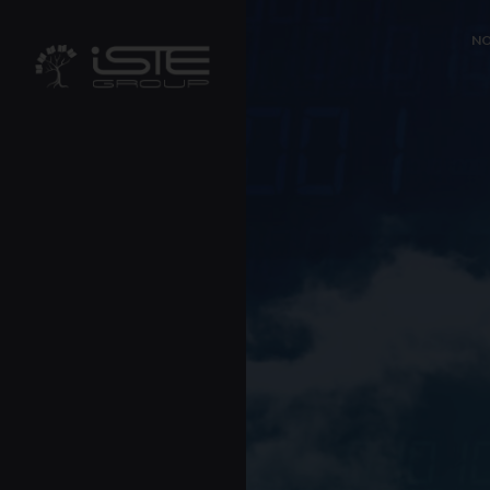
?>
NO