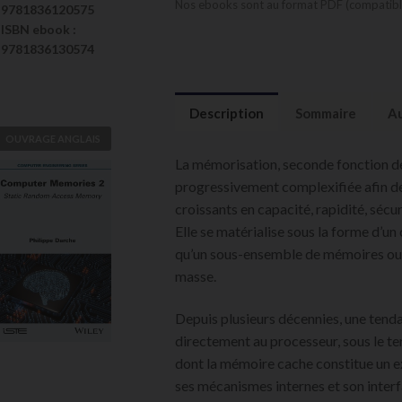
Nos ebooks sont au format PDF (compatible
9781836120575
ISBN
ebook
:
9781836130574
Description
Sommaire
Au
OUVRAGE ANGLAIS
La mémorisation, seconde fonction de 
Computer
progressivement complexifiée afin d
Memories 2
croissants en capacité, rapidité, sécur
Philippe Darche
Elle se matérialise sous la forme d’u
qu’un sous-ensemble de mémoires ou
VOIR
masse.
L'OUVRAGE
Depuis plusieurs décennies, une tendan
directement au processeur, sous le 
dont la mémoire cache constitue un
ses mécanismes internes et son interf