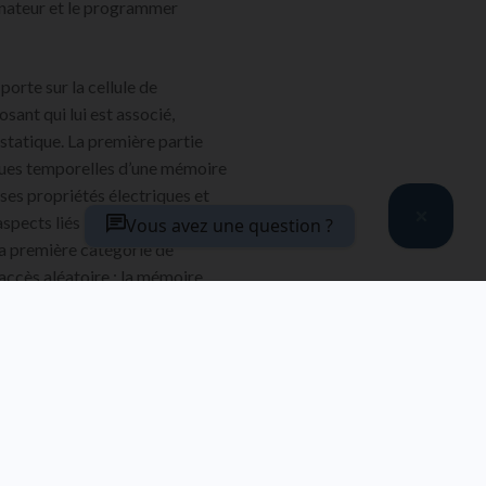
inateur et le programmer
porte sur la cellule de
sant qui lui est associé,
statique. La première partie
iques temporelles d’une mémoire
 ses propriétés électriques et
pects liés à l’encapsulation. La
Vous avez une question ?
la première catégorie de
ccès aléatoire : la mémoire
signée par l’acronyme SRAM
vrage détaille ses
ques et mécaniques, offrant ainsi
n fonctionnement et de ses
VANT-PROPOS ET INTRODUCTION