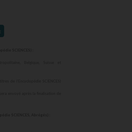
€
opédie SCIENCES) :
opolitaine, Belgique, Suisse et
titres de l’Encyclopédie SCIENCES)
 sera envoyé après la finalisation de
opédie SCIENCES, Abrégés) :