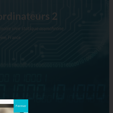
ordinateurs 2
moire vive statique asynchrone
eine, France
Fermer