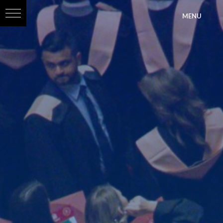
?>
MENU