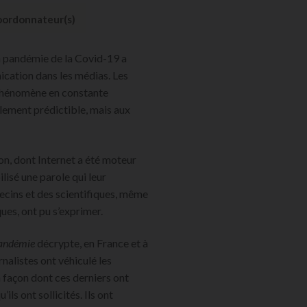
ordonnateur(s)
 la pandémie de la Covid-19 a
ation dans les médias. Les
n phénomène en constante
cilement prédictible, mais aux
on, dont Internet a été moteur
lisé une parole qui leur
cins et des scientifiques, même
ues, ont pu s’exprimer.
pandémie
décrypte, en France et à
rnalistes ont véhiculé les
a façon dont ces derniers ont
ls ont sollicités. Ils ont