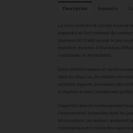
Description
Sommaire
Co
La crise sanitaire et sociale issue de
engendré un fort moment de communic
journaux ont traité au jour le jour u
mutation, inconnu, à l’évolution diffi
conséquences immédiates.
Entre désinformation et surinformati
dans les deux cas, les médias ont mobi
semblait experte, provenant des méde
si d’autres acteurs, notamment politiq
L’expertise dans les médias pendant la 
l’international, la manière dont les jou
informations. Les auteurs analysent l
communiqué et le choix des experts qu’i