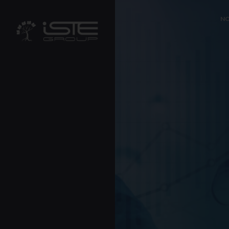
?>
NO