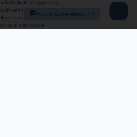
édiatique de ces experts au
xpert santé qu’ils ont
Vous avez une question ?
pliquer le sentiment parfois
ctoires alimentant une
MATIÈRES
AVANT-PROPOS
DANS LA MÊME
DANS LA MÊME
COLLECTION
COLLECTION
L’élasticité du
Intelligence
vivant
artificielle en
Pascal Sommer,
santé
Romain Debret
VOIR
VOIR
L'OUVRAGE
L'OUVRAGE