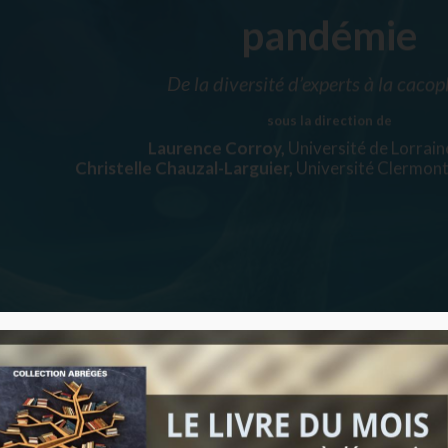
pandémie
De la diversité d’experts à la caco
sous la direction de
Laurence Corroy,
Université de Lorrain
Christelle Chauzal-Larguier,
Université Clermont