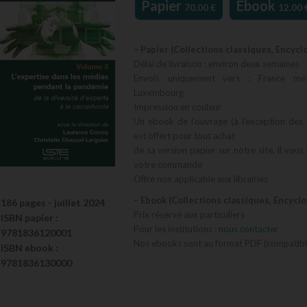
Papier
Ebook
70.00
€
12.00
– Papier (Collections classiques, Encycl
Délai de livraison : environ deux semaines
Envois uniquement vers : France métr
Luxembourg
Impression en couleur
Un ebook de l’ouvrage (à l’exception des 
est offert pour tout achat
de sa version papier sur notre site, il vous
votre commande
Offre non applicable aux librairies
– Ebook (Collections classiques, Encycl
186 pages -
juillet 2024
Prix réservé aux particuliers
ISBN
papier
:
Pour les institutions :
nous contacter
9781836120001
Nos ebooks sont au format PDF (compatible
ISBN
ebook
:
9781836130000