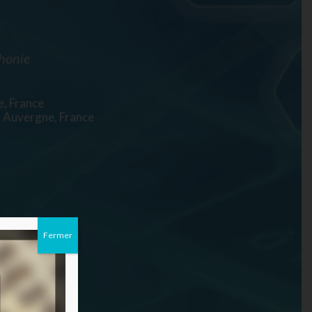
phonie
e, France
 Auvergne, France
Fermer