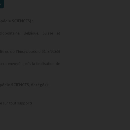
€
opédie SCIENCES) :
opolitaine, Belgique, Suisse et
titres de l’Encyclopédie SCIENCES)
 sera envoyé après la finalisation de
opédie SCIENCES, Abrégés) :
 sur tout support)