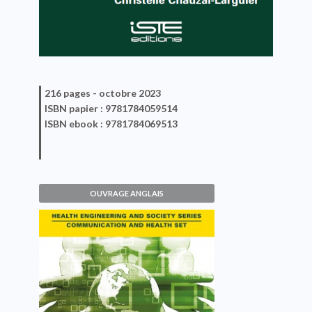
216 pages -
octobre 2023
ISBN
papier
: 9781784059514
ISBN
ebook
: 9781784069513
OUVRAGE ANGLAIS
Patients, Caregivers and
Doctors