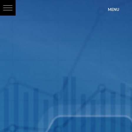
?>
MENU