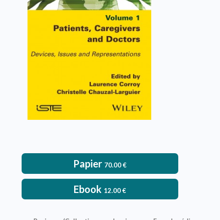
Laurence Corroy, Christelle Chauzal-
Larguier
VOIR L'OUVRAGE
Papier
70.00
€
Ebook
12.00
€