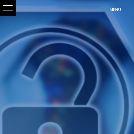
?>
MENU