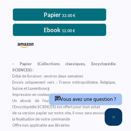
Papier
32.00
€
Ebook
12.00
€
– Papier (Collections classiques, Encyclopédie
SCIENCES) :
Délai de livraison : environ deux semaines
Envois uniquement vers : France métropolitaine, Belgique,
Suisse et Luxembourg
Impression en couleur
Vous avez une question ?
Un ebook de l’ouvrage (à l’exception des titres de
l’Encyclopédie SCIENCES) est offert pour tout achat
de sa version papier sur notre site, il vous sera envoyé après
la finalisation de votre commande
Offre non applicable aux librairies