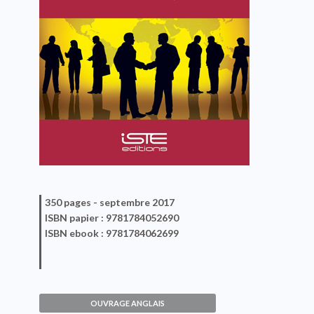
350 pages -
septembre 2017
ISBN
papier
: 9781784052690
ISBN
ebook
: 9781784062699
OUVRAGE ANGLAIS