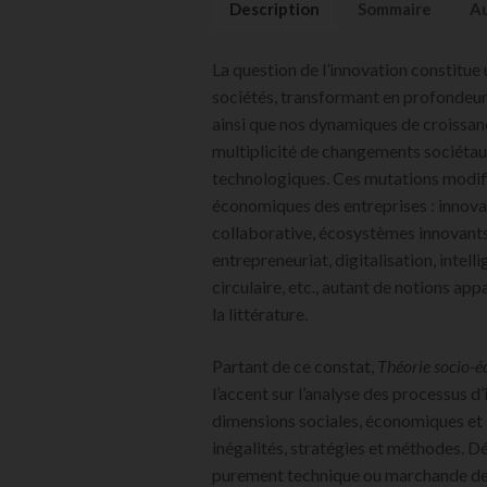
Description
Sommaire
Au
La question de l’innovation constitu
sociétés, transformant en profondeur
ainsi que nos dynamiques de croissance
multiplicité de changements sociétau
technologiques. Ces mutations modifie
économiques des entreprises : innova
collaborative, écosystèmes innovants
entrepreneuriat, digitalisation, intell
circulaire, etc., autant de notions ap
la littérature.
Partant de ce constat,
Théorie socio-é
l’accent sur l’analyse des processus d’
dimensions sociales, économiques et so
inégalités, stratégies et méthodes. 
purement technique ou marchande de 