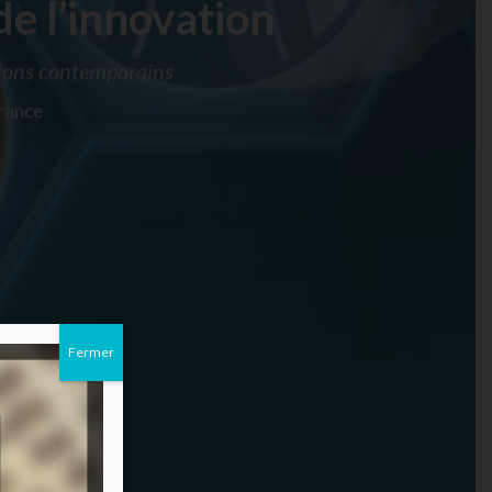
e l’innovation
tions contemporains
France
Fermer