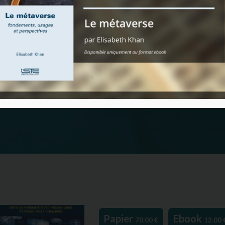
Papier
Ebook
70.00
€
12.00