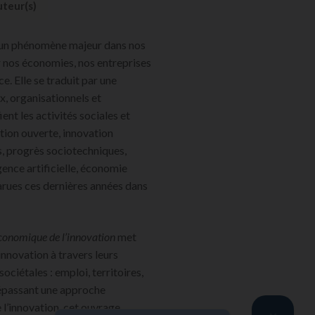
teur(s)
e un phénomène majeur dans nos
 nos économies, nos entreprises
. Elle se traduit par une
x, organisationnels et
nt les activités sociales et
tion ouverte, innovation
, progrès sociotechniques,
igence artificielle, économie
parues ces dernières années dans
conomique de l’innovation
met
innovation à travers leurs
ciétales : emploi, territoires,
Dépassant une approche
l’innovation, cet ouvrage