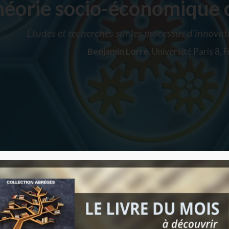
éorie socio-économique d
Études et recherches sur les processus d’innova
Benjamin Lorre,
Université Paris 8, 