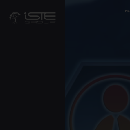
?>
NO