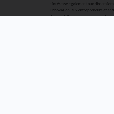
s’intéresse également aux dimension
l’innovation, aux entrepreneurs et ent
des produits et services innovants.
TABLE DES 
S MÊMES AUTEURS
DES MÊMES AUTEURS
DANS LA MÊME SÉRIE
DANS LA MÊME SÉRIE
intelligence
Les facettes
La
L’écotechnicis
ificielle
cachées de
digitalisation
me
nérative
l’innovation
du travail
Benjamin Lorre
njamin Lorre
VOIR
VOIR
VOIR
VOIR
L'OUVRAGE
L'OUVRAGE
L'OUVRAGE
L'OUVRAGE