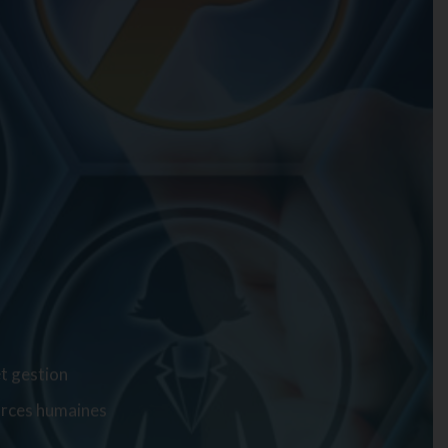
et gestion
rces humaines