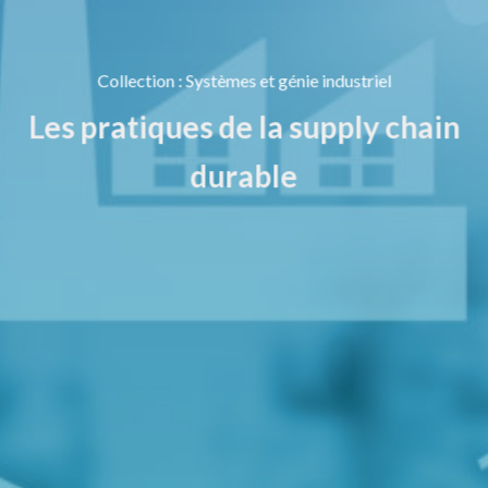
Collection
:
Systèmes et génie industriel
Les pratiques de la supply chain
durable