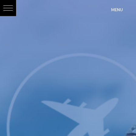
?>
MENU