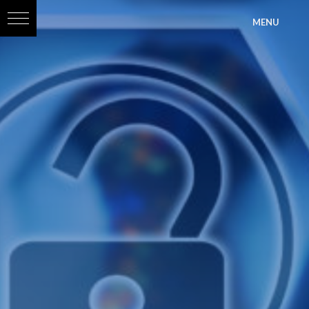
?>
MENU