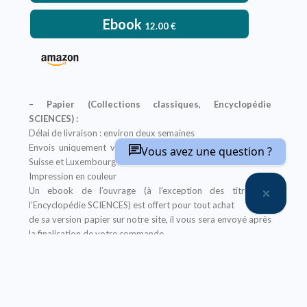
Ebook
12.00
€
– Papier (Collections classiques, Encyclopédie
SCIENCES) :
Délai de livraison : environ deux semaines
Envois uniquement vers : France métropolitaine, Belgique,
Vous avez une question ?
Suisse et Luxembourg
Impression en couleur
Un ebook de l’ouvrage (à l’exception des titres de
l’Encyclopédie SCIENCES) est offert pour tout achat
de sa version papier sur notre site, il vous sera envoyé après
la finalisation de votre commande
Offre non applicable aux librairies
– Ebook (Collections classiques, Encyclopédie
SCIENCES, Abrégés) :
Prix réservé aux particuliers