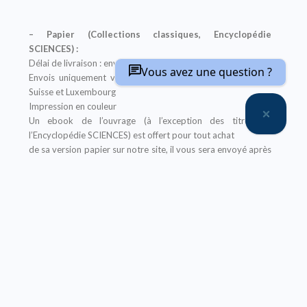
– Papier (Collections classiques, Encyclopédie
SCIENCES) :
Délai de livraison : environ deux semaines
Vous avez une question ?
Envois uniquement vers : France métropolitaine, Belgique,
Suisse et Luxembourg
Impression en couleur
Un ebook de l’ouvrage (à l’exception des titres de
l’Encyclopédie SCIENCES) est offert pour tout achat
de sa version papier sur notre site, il vous sera envoyé après
la finalisation de votre commande
Offre non applicable aux librairies
– Ebook (Collections classiques, Encyclopédie
SCIENCES, Abrégés) :
Prix réservé aux particuliers
Pour les institutions :
nous contacter
Nos ebooks sont au format PDF (compatible sur tout
support)