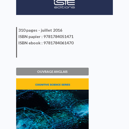
310 pages -
juillet 2016
ISBN
papier
: 9781784051471
ISBN
ebook
: 9781784061470
OUVRAGE ANGLAIS
Brain–Computer Interfaces 1
Maureen Clerc, Laurent Bougrain,