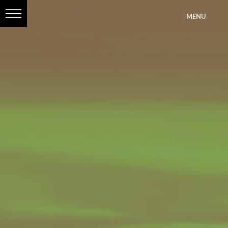
?>
MENU