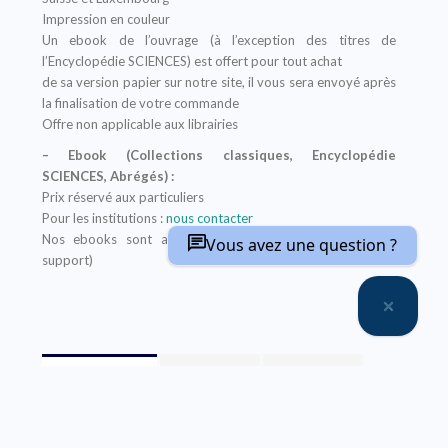
Impression en couleur
Un ebook de l’ouvrage (à l’exception des titres de
l’Encyclopédie SCIENCES) est offert pour tout achat
de sa version papier sur notre site, il vous sera envoyé après
la finalisation de votre commande
Offre non applicable aux librairies
– Ebook (Collections classiques, Encyclopédie
SCIENCES, Abrégés) :
Prix réservé aux particuliers
Pour les institutions :
nous contacter
Nos ebooks sont au format PDF (compatible sur tout
Vous avez une question ?
support)
Description
Sommaire
Auteur(s)
Les analyses physiques fines des échanges qui entrent