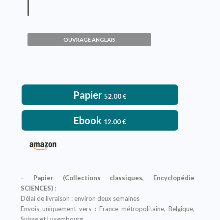
Heat and Moisture Transfer
between Human Body and
Environment
OUVRAGE ANGLAIS
Jean-Paul Fohr
VOIR L'OUVRAGE
Papier
52.00
€
Ebook
12.00
€
– Papier (Collections classiques, Encyclopédie
SCIENCES) :
Délai de livraison : environ deux semaines
Envois uniquement vers : France métropolitaine, Belgique,
Suisse et Luxembourg