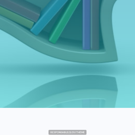
RESPONSABLE(S) DU THÈME