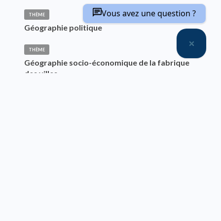
Vous avez une question ?
THÈME
Géographie politique
THÈME
Géographie socio-économique de la fabrique
des villes
THÈME
L’urbanisation du monde
THÈME
Le monde en ses découpages : frontières et
discontinuités
THÈME
Logiques fractales en géographie –
Hiérarchies et centralités