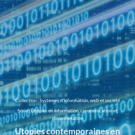
Collection
:
Systèmes d’information, web et société
Série
:
Utopies en information, communication et
documentation
Utopies contemporaines en