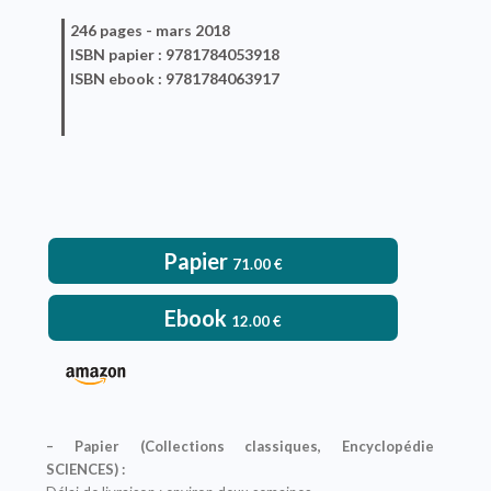
246 pages -
mars 2018
ISBN
papier
: 9781784053918
ISBN
ebook
: 9781784063917
Papier
71.00
€
Ebook
12.00
€
– Papier (Collections classiques, Encyclopédie
SCIENCES) :