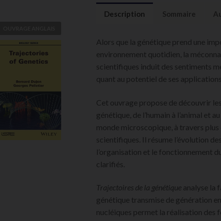
Description
Sommaire
Au
OUVRAGE ANGLAIS
Alors que la génétique prend une imp
Trajectories of
environnement quotidien, la méconna
Genetics
scientifiques induit des sentiments m
Bernard Dujon,
quant au potentiel de ses applications
Georges Pelletier
Cet ouvrage propose de découvrir les 
VOIR
L'OUVRAGE
génétique, de l’humain à l’animal et au
monde microscopique, à travers plus 
scientifiques. Il résume l’évolution d
l’organisation et le fonctionnement d
clarifiés.
Trajectoires de la génétique
analyse la 
génétique transmise de génération en
nucléiques permet la réalisation des 