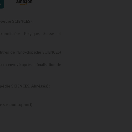
€
opédie SCIENCES) :
opolitaine, Belgique, Suisse et
titres de l’Encyclopédie SCIENCES)
 sera envoyé après la finalisation de
opédie SCIENCES, Abrégés) :
 sur tout support)