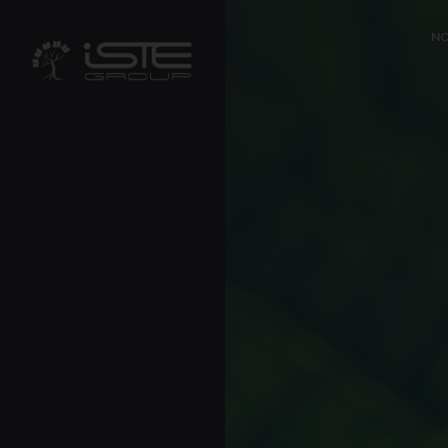
?>
NO