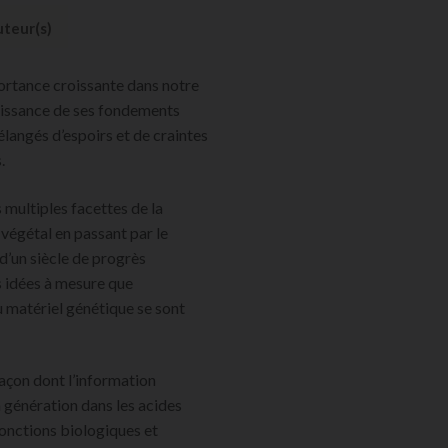
teur(s)
ortance croissante dans notre
issance de ses fondements
élangés d’espoirs et de craintes
.
multiples facettes de la
 végétal en passant par le
d’un siècle de progrès
es idées à mesure que
u matériel génétique se sont
façon dont l’information
 génération dans les acides
fonctions biologiques et