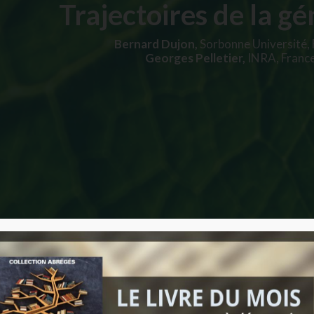
Trajectoires de la g
Bernard Dujon,
Sorbonne Université,
Georges Pelletier,
INRA, Franc