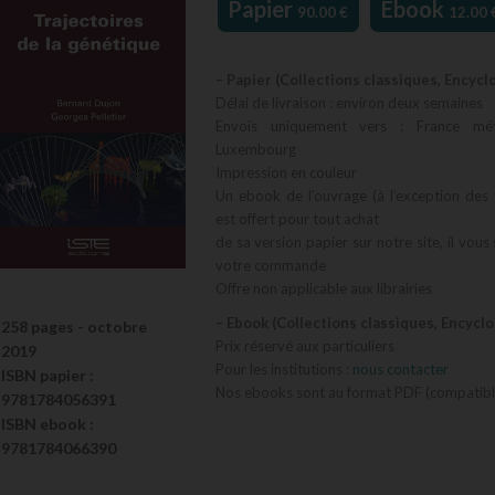
Papier
Ebook
90.00
€
12.00
– Papier (Collections classiques, Encycl
Délai de livraison : environ deux semaines
Envois uniquement vers : France métr
Luxembourg
Impression en couleur
Un ebook de l’ouvrage (à l’exception des 
est offert pour tout achat
de sa version papier sur notre site, il vous
votre commande
Offre non applicable aux librairies
– Ebook (Collections classiques, Encycl
258 pages -
octobre
Prix réservé aux particuliers
2019
Pour les institutions :
nous contacter
ISBN
papier
:
Nos ebooks sont au format PDF (compatible
9781784056391
ISBN
ebook
:
9781784066390