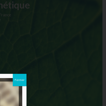
énétique
 France
e
Fermer