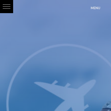
?>
MENU