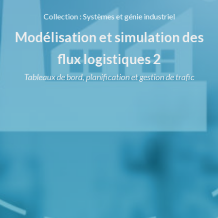
Collection
:
Systèmes et génie industriel
Modélisation et simulation des
flux logistiques 2
Tableaux de bord, planification et gestion de trafic