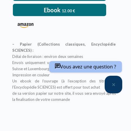
Ebook
12.00
€
– Papier (Collections classiques, Encyclopédie
SCIENCES) :
Délai de livraison : environ deux semaines
Envois uniquement vers : France métropolitaine, Belgique,
Vous avez une question ?
Suisse et Luxembourg
Impression en couleur
Un ebook de l’ouvrage (à l’exception des titres de
l’Encyclopédie SCIENCES) est offert pour tout achat
de sa version papier sur notre site, il vous sera envoyé après
la finalisation de votre commande
Offre non applicable aux librairies
– Ebook (Collections classiques, Encyclopédie
SCIENCES, Abrégés) :
Prix réservé aux particuliers