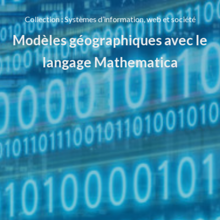
Collection
:
Systèmes d’information, web et société
Modèles géographiques avec le
langage Mathematica