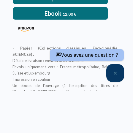
Ebook
12.00
€
– Papier (Collections classiques, Encyclopédie
Vous avez une question ?
SCIENCES) :
Délai de livraison : environ deux semaines
Envois uniquement vers : France métropolitaine, Belgique,
Suisse et Luxembourg
Impression en couleur
Un ebook de l’ouvrage (à l’exception des titres de
l’Encyclopédie SCIENCES) est offert pour tout achat
de sa version papier sur notre site, il vous sera envoyé après
la finalisation de votre commande
Offre non applicable aux librairies
– Ebook (Collections classiques, Encyclopédie
SCIENCES, Abrégés) :
Prix réservé aux particuliers