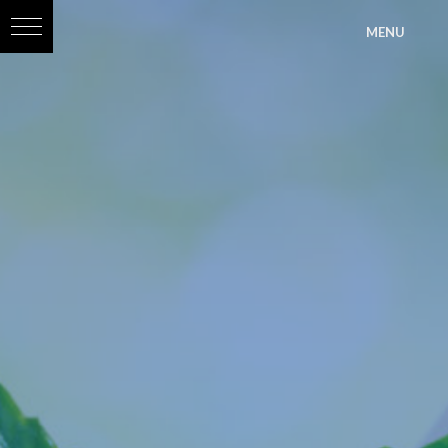
?>
MENU