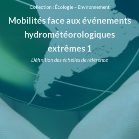
Collection
:
Écologie – Environnement
Mobilités face aux événements
hydrométéorologiques
extrêmes 1
Définition des échelles de référence