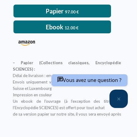
Papier
97.00
€
Ebook
12.00
€
– Papier (Collections classiques, Encyclopédie
SCIENCES) :
Délai de livraison : environ deux semaines
Vous avez une question ?
Envois uniquement vers : France métropolitaine, Belgique,
Suisse et Luxembourg
Impression en couleur
Un ebook de l’ouvrage (à l’exception des titres de
l’Encyclopédie SCIENCES) est offert pour tout achat
de sa version papier sur notre site, il vous sera envoyé après
la finalisation de votre commande
Offre non applicable aux librairies
– Ebook (Collections classiques, Encyclopédie