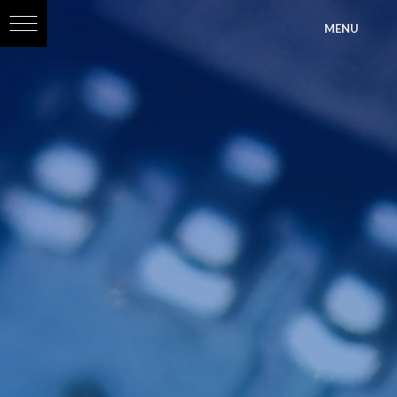
?>
MENU