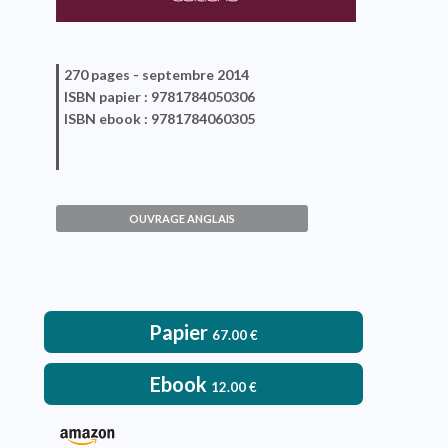
270 pages -
septembre 2014
ISBN
papier
: 9781784050306
ISBN
ebook
: 9781784060305
Non-volatile Memories
Pierre Camille Lacaze, Jean-
OUVRAGE ANGLAIS
Christophe Lacroix
VOIR L'OUVRAGE
Papier
67.00
€
Ebook
12.00
€