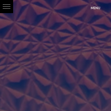
?>
MENU