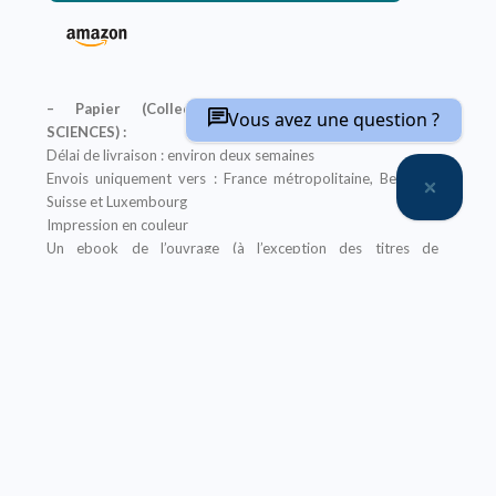
– Papier (Collections classiques, Encyclopédie
Vous avez une question ?
SCIENCES) :
Délai de livraison : environ deux semaines
Envois uniquement vers : France métropolitaine, Belgique,
Suisse et Luxembourg
Impression en couleur
Un ebook de l’ouvrage (à l’exception des titres de
l’Encyclopédie SCIENCES) est offert pour tout achat
de sa version papier sur notre site, il vous sera envoyé après
la finalisation de votre commande
Offre non applicable aux librairies
– Ebook (Collections classiques, Encyclopédie
SCIENCES, Abrégés) :
Prix réservé aux particuliers
Pour les institutions :
nous contacter
Nos ebooks sont au format PDF (compatible sur tout
support)