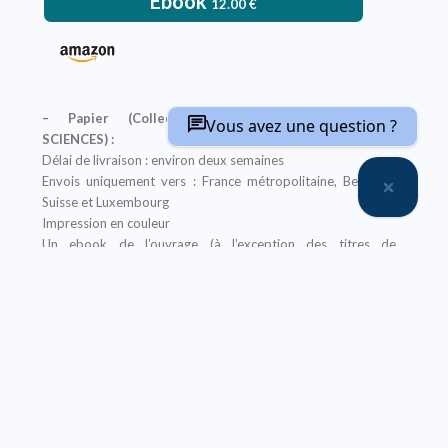
Ebook
12.00
€
– Papier (Collections classiques, Encyclopédie
Vous avez une question ?
SCIENCES) :
Délai de livraison : environ deux semaines
Envois uniquement vers : France métropolitaine, Belgique,
Suisse et Luxembourg
Impression en couleur
Un ebook de l’ouvrage (à l’exception des titres de
l’Encyclopédie SCIENCES) est offert pour tout achat
de sa version papier sur notre site, il vous sera envoyé après
la finalisation de votre commande
Offre non applicable aux librairies
– Ebook (Collections classiques, Encyclopédie
SCIENCES, Abrégés) :
Prix réservé aux particuliers
Pour les institutions :
nous contacter
Nos ebooks sont au format PDF (compatible sur tout