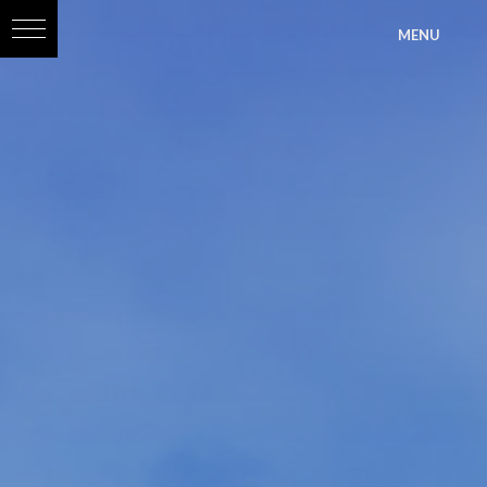
?>
MENU