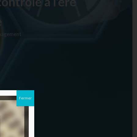
ontrôle à l’ère
e
anagement
Fermer