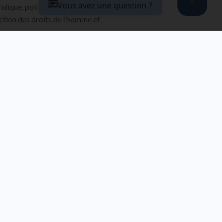
Vous avez une question ?
ridique, politique et idéologique
ection des droits de l’homme et
MATIÈRES
INTRODUCTION
DANS LA MÊME SÉRIE
DANS LA MÊME SÉRIE
Connaissance
La révolution
et idéation
contributive
Pierre Saulais
Pierre Giorgini
VOIR
VOIR
L'OUVRAGE
L'OUVRAGE