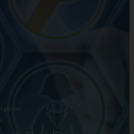
et gestion
s