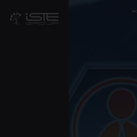
?>
NO