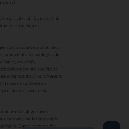
teur(s)
 qui garantissent la protection
limat de suspicion et
jeux de la société de contrôle à
er comment les technologies du
veillance, procédés
rogressivement une société de
enjeux reposant sur les différents
ens) dans ce contexte où
le pencher en faveur de la
hronique du dialogue ordre
ux en analysant le temps de la
sécuritaire. Dans une approche