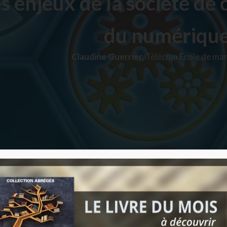
s enjeux de la société de c
du numériqu
Claudine Guerrier,
Télécom Ecole de m