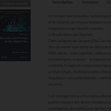
Description
Sommaire
Au
OUVRAGE ANGLAIS
Security and
Le recours aux nouvelles technologies
Privacy in the
et la sécurité du citoyen instaure un c
Digital Era
d’oppression qui aboutit souvent
Claudine Guerrier
à l’éradication des libertés.
Dans la lignée de Jacques Ellul, Les en
VOIR
l’ère du numérique tente de démontr
L'OUVRAGE
XXIe siècle – interceptions, vidéosur
biométriques, scanner – instaurent p
contrôle. Il s’agit de comprendre les 
acteurs (états, multinationales, citoy
l’équilibre « sécurité/libertés » semb
sécurité.
Cet ouvrage retrace l’évolution diac
public/respect des droits fondamenta
conciliation, du conflit puis du tout 