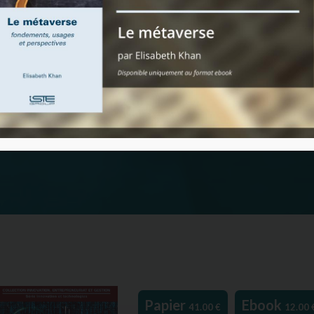
Papier
Ebook
41.00
€
12.00